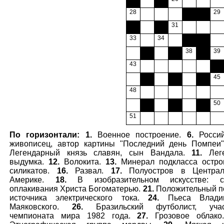
28
000
000
29
000
000
31
33
34
000
000
000
000
38
000
39
43
000
000
000
000
45
48
000
000
000
50
51
По горизонтали:
1.
Военное построение.
6.
Россий
живописец, автор картины "Последний день Помпеи
Легендарный князь славян, сын Вандала.
11.
Леге
выдумка.
12.
Волокита.
13.
Минерал подкласса остро
силикатов.
16.
Развал.
17.
Полуостров в Централ
Америке.
18.
В изобразительном искусстве: с
оплакивания Христа Богоматерью.
21.
Положительный п
источника электрического тока.
24.
Пьеса Влади
Маяковского.
26.
Бразильский футболист, учас
чемпионата мира 1982 года.
27.
Грозовое облак