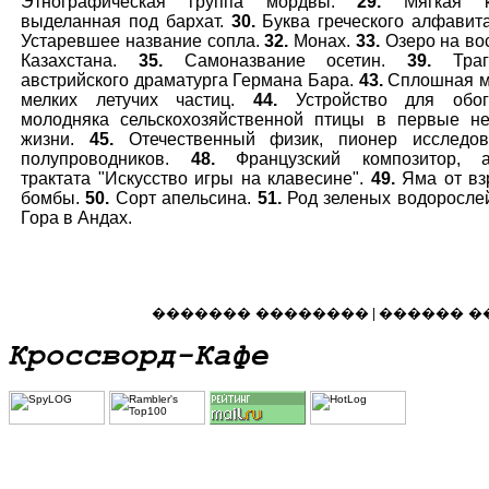
Этнографическая группа мордвы.
29.
Мягкая к
выделанная под бархат.
30.
Буква греческого алфавит
Устаревшее название сопла.
32.
Монах.
33.
Озеро на во
Казахстана.
35.
Самоназвание осетин.
39.
Траг
австрийского драматурга Германа Бара.
43.
Сплошная м
мелких летучих частиц.
44.
Устройство для обог
молодняка сельскохозяйственной птицы в первые н
жизни.
45.
Отечественный физик, пионер исследов
полупроводников.
48.
Французский композитор, а
трактата "Искусство игры на клавесине".
49.
Яма от вз
бомбы.
50.
Сорт апельсина.
51.
Род зеленых водоросле
Гора в Андах.
������� ��������
������ �
|