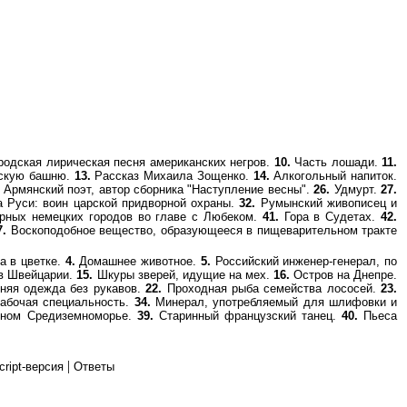
родская лирическая песня американских негров.
10.
Часть лошади.
11.
жскую башню.
13.
Рассказ Михаила Зощенко.
14.
Алкогольный напиток.
Армянский поэт, автор сборника "Наступление весны".
26.
Удмурт.
27.
 Руси: воин царской придворной охраны.
32.
Румынский живописец и
рных немецких городов во главе с Любеком.
41.
Гора в Судетах.
42.
7.
Воскоподобное вещество, образующееся в пищеварительном тракте
а в цветке.
4.
Домашнее животное.
5.
Российский инженер-генерал, по
в Швейцарии.
15.
Шкуры зверей, идущие на мех.
16.
Остров на Днепре.
няя одежда без рукавов.
22.
Проходная рыба семейства лососей.
23.
абочая специальность.
34.
Минерал, употребляемый для шлифовки и
очном Средиземноморье.
39.
Старинный французский танец.
40.
Пьеса
|
cript-версия
Ответы