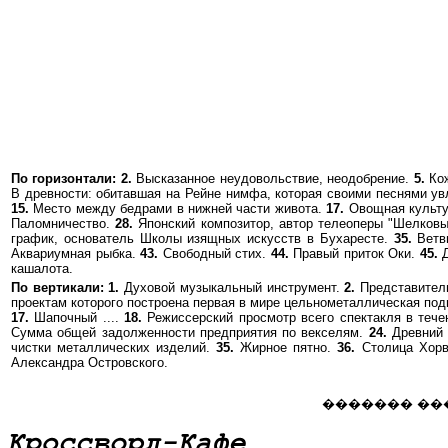
По горизонтали:
2.
Высказанное неудовольствие, неодобрение.
5.
Кож
В древности: обитавшая на Рейне нимфа, которая своими песнями ув
15.
Место между бедрами в нижней части живота.
17.
Овощная культ
Паломничество.
28.
Японский композитор, автор телеоперы "Шелковы
график, основатель Школы изящных искусств в Бухаресте.
35.
Ветв
Аквариумная рыбка.
43.
Свободный стих.
44.
Правый приток Оки.
45.
Д
кашалота.
По вертикали:
1.
Духовой музыкальный инструмент.
2.
Представитель
проектам которого построена первая в мире цельнометаллическая под
17.
Шапочный ....
18.
Режиссерский просмотр всего спектакля в тече
Сумма общей задолженности предприятия по векселям.
24.
Древний 
чистки металлических изделий.
35.
Жирное пятно.
36.
Столица Хорв
Александра Островского.
������� ��