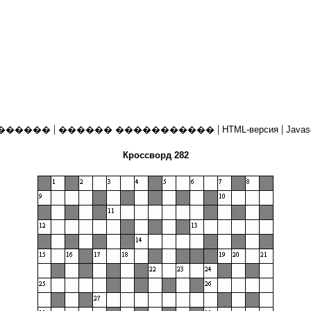
|
|
|
������
������ �����������
HTML-версия
Javas
Кроссворд 282