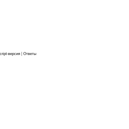
|
cript-версия
Ответы