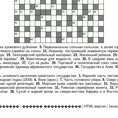
а хромового дубления.
9.
Первоначально сольная сельская, а затем го
лекала корабли на скалы.
12.
Инженер, построивший знаменитую пари
ура.
19.
Типографский пробельный материал.
22.
Маленький ребенок.
25.
й барабан".
29.
Вместилище для жидкости, газа.
30.
В средние века на
ь винограда.
37.
Суп из рыбы.
39.
Торговый и политический союз севе
енежная единица африканского государства.
46.
Государство в Азии.
4
 основного населения азиатского государства.
3.
Верхняя часть пестик
водная лодка (1834).
6.
Воин (ирон.).
7.
Часть головного убора.
8.
Озеро 
ние одной репетиции.
20.
Морская рыба семейства тресковых.
21.
Верх
иранский религиозный памятник.
31.
Римская серебряная монета.
33.
Р
атии.
38.
Сухой и жаркий ветер на северо-востоке Африки и в Вост
|
|
|
������
������ �����������
HTML-версия
Javas