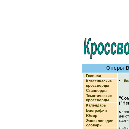
Оперы В
Главная
Классические
Би
кроссворды
Сканворды
Тематические
"Со
кроссворды
("Не
Календарь
Биографии
мело
Юмор
дейст
карти
Энциклопедии,
словари
Либр