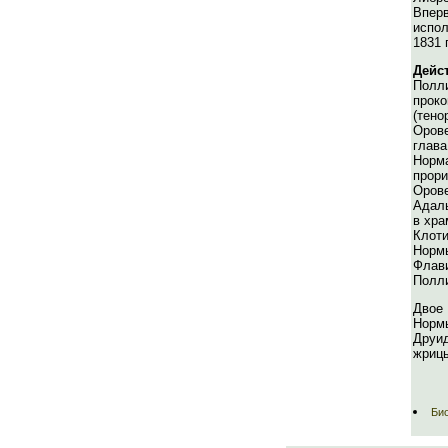
Впе
испо
1831 
Дейс
Пол
про
(тено
Оров
глава
Нор
прор
Орове
Адал
в хра
Кло
Нормы
Флав
Полли
Двое
Норм
Друи
жрицы
Би