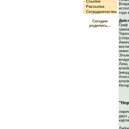
Ссылки
Впе
Рассылка
испо
Сотрудничество
года 
Дейс
Сегодня
Граф
родились...
замка
Тер
(сопр
Ам
восп
невес
Эльв
владе
Лиза,
влюб
(мецц
Алес
влюбл
Нотар
"Но
лирич
двух 
карти
Либр