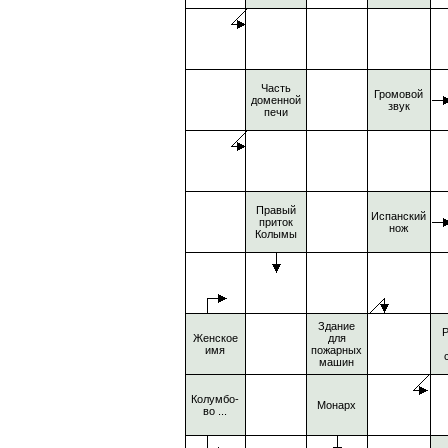
Часть
Громовой
доменной
звук
печи
Правый
Испанский
приток
нож
Колымы
Здание
Р
Женское
для
имя
пожарных
с
машин
Колумбо-
Монарх
во ...