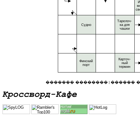
И
м
св
Тарелоч-
Судно
ка для
чашки
Карточ-
Финский
ный
порт
термин
������� ��������
������ 
|