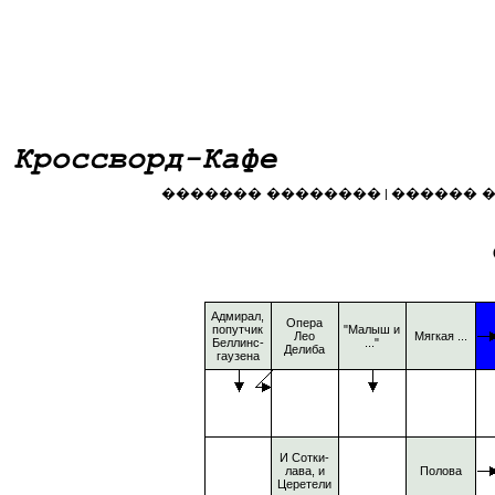
������� ��������
������ 
|
Адмирал,
Опера
попутчик
"Малыш и
Лео
Мягкая ...
Беллинс-
..."
Делиба
гаузена
И Сотки-
лава, и
Полова
Церетели