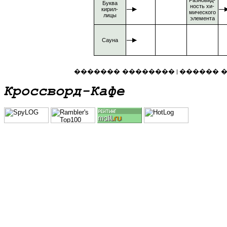
Разновид-
Буква
ность хи-
кирил-
мического
лицы
элемента
Сауна
������� ��������
������ 
|