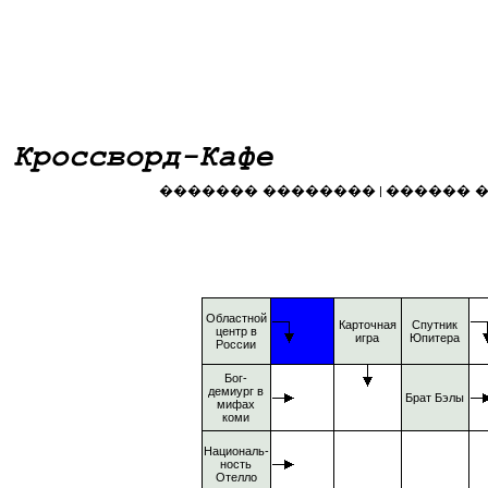
������� ��������
������ 
|
Областной
Карточная
Спутник
центр в
игра
Юпитера
России
Бог-
демиург в
Брат Бэлы
мифах
коми
Националь-
ность
Отелло