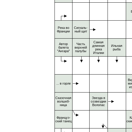
Река во
Сигналь-
Франции
ный щит
Самая
Автор
Часть
длинная
Ильная
балета
верхней
река
рыба
"Ангара"
палубы
Италии
Ви
... в горле
ми
и
Сказочная
Звезда в
волшеб-
созвездии
ница
Волопас
Француз-
К
ский танец
ски