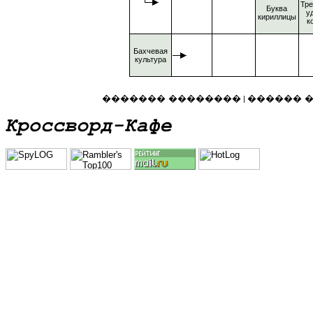
Тр
Буква
у
кириллицы
к
Бахчевая
культура
������� ��������
������ 
|