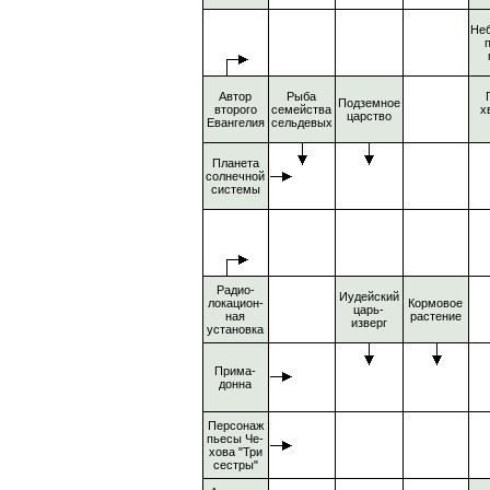
Не
Автор
Рыба
Подземное
второго
семейства
х
царство
Евангелия
сельдевых
Планета
солнечной
системы
Радио-
Иудейский
локацион-
Кормовое
царь-
ная
растение
изверг
установка
Прима-
донна
Персонаж
пьесы Че-
хова "Три
сестры"