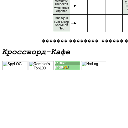
Археоло-
О
гическая
о
культура в
Африке
Звезда в
созвездии
Большой
Пес
������� ��������
������ 
|