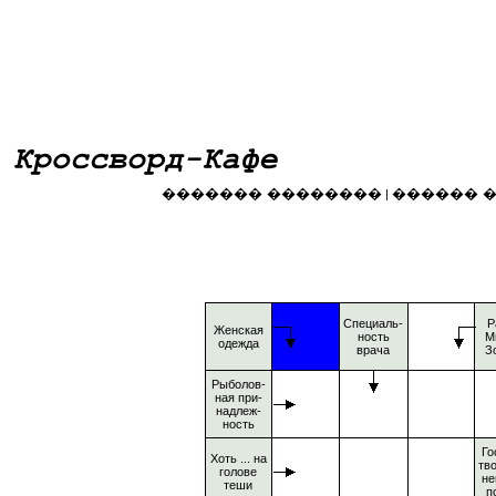
������� ��������
������ 
|
Специаль-
Р
Женская
ность
М
одежда
врача
З
Рыболов-
ная при-
надлеж-
ность
Го
Хоть ... на
тво
голове
не
теши
п