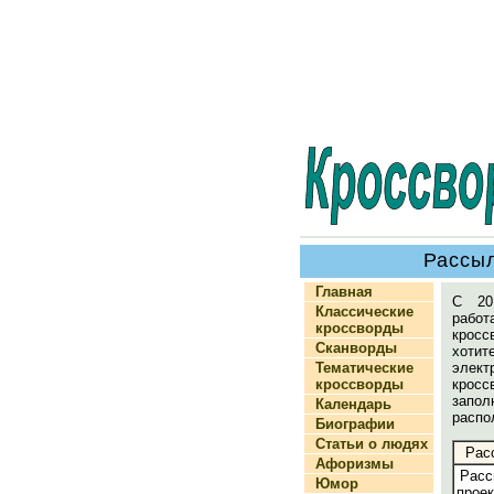
Рассыл
Главная
С 20
Классические
раб
кроссворды
крос
Сканворды
хоти
Тематические
элек
кроссворды
крос
зап
Календарь
распо
Биографии
Статьи о людях
Рас
Афоризмы
Расс
Юмор
проек