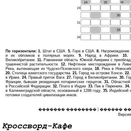
24
25
26
24
30
31
33
34
По горизонтали:
1.
Штат в США.
5.
Гора в США.
8.
Нагромождение 
и их обломков в полярных морях.
9.
Народ в Африке.
10.
Ч
Великобритании.
11.
Равнинная область Южной Америки с преоблад
травянистой растительности.
12.
Нефтяное месторождение в Лив
Река, вытекающая из Чудско-Псковского озера.
18.
Река в Новосиб
20.
Столица азиатского государства.
21.
Город на острове Хонсю.
22.
в Ираке.
24.
Правый приток Ваги.
27.
Город в Великобритании.
30.
Гор
Франции, бывшая резиденция лотарингских герцогов.
31.
Областной 
в Российской Федерации.
32.
Плато в Индии.
33.
Пик в Пиренеях.
34.
в Калининградской области, основанный в 1288 году.
35.
Индейский 
потомки создателей цивилизации инков.
|
������� ��������
������ �
Версия