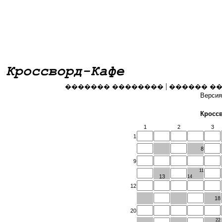
|
������� ��������
������ �
Версия
Кроссв
1
2
3
1
8
9
11
13
14
12
18
20
22