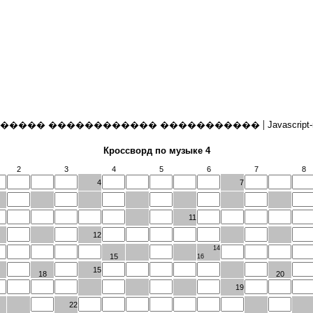
|
����� ������������ �����������
Javascript
Кроссворд по музыке 4
2
3
4
5
6
7
8
4
7
11
12
14
15
16
15
18
20
19
22