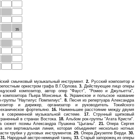
35
йский смычковый музыкальный инструмент.
2.
Русский композитор и
 крепостным оркестром графа В.Г.Орлова.
3.
Действующее лицо оперы
узский композитор, автор опер "Фауст", "Ромео и Джульетта",
 композитора Пьера Монсиньи.
6.
Украинское и польское название
к-группы "Наутилус Помпилиус".
8.
Песня из репертуара Александра
зитор и дирижер, организатор и руководитель Токийского
ханическое фортепьяно.
16.
Наименьшее расстояние между двумя
 в современной музыкальной системе.
17.
Струнный щипковый
траненный в странах Востока.
18.
Альбом рок-группы "Агата Кристи".
а сюжет поэмы Александра Пушкина "Цыганы".
21.
Опера Сергея
а или вертикальная линия, которая объединяет несколько нотных
асти трубки у духовых инструментов.
29.
Опера Джузеппе Верди.
30.
.
31.
Народный австро-немецкий танец.
33.
Старый запорожец из оперы