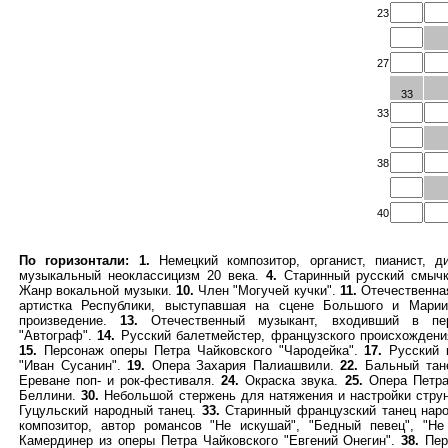
23
27
33
33
38
40
По горизонтали:
1.
Немецкий композитор, органист, пианист, ди
музыкальный неоклассицизм 20 века.
4.
Старинный русский смычк
Жанр вокальной музыки.
10.
Член "Могучей кучки".
11.
Отечественная
артистка Республики, выступавшая на сцене Большого и Марии
произведение.
13.
Отечественный музыкант, входивший в пер
"Автограф".
14.
Русский балетмейстер, французского происхождени
15.
Персонаж оперы Петра Чайковского "Чародейка".
17.
Русский к
"Иван Сусанин".
19.
Опера Захария Палиашвили.
22.
Бальный тан
Ереване поп- и рок-фестиваля.
24.
Окраска звука.
25.
Опера Петра
Беллини.
30.
Небольшой стержень для натяжения и настройки стру
Гуцульский народный танец.
33.
Старинный французский танец нар
композитор, автор романсов "Не искушай", "Бедный певец", "Не
Камердинер из оперы Петра Чайковского "Евгений Онегин".
38.
Пер