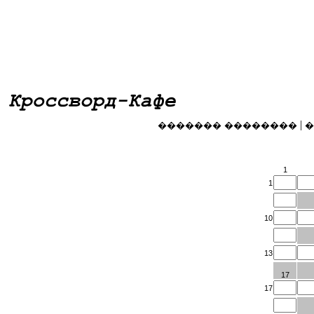
|
������� ��������
�
1
1
10
13
17
17