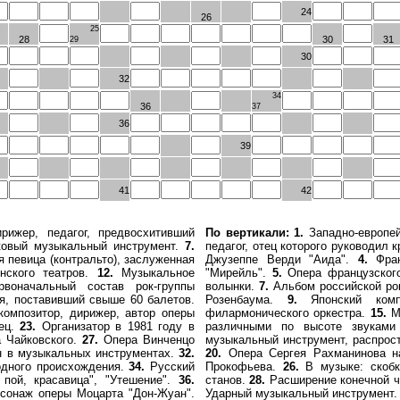
24
26
25
28
30
31
29
30
32
34
36
37
36
39
41
42
рижер, педагог, предвосхитивший
По вертикали:
1.
Западно-европе
овый музыкальный инструмент.
7.
педагог, отец которого руководил
 певица (контральто), заслуженная
Джузеппе Верди "Аида".
4.
Франц
нского театров.
12.
Музыкальное
"Мирейль".
5.
Опера французского
воначальный состав рок-группы
волынки.
7.
Альбом российской ро
я, поставивший свыше 60 балетов.
Розенбаума.
9.
Японский компо
омпозитор, дирижер, автор оперы
филармонического оркестра.
15.
Ме
ец.
23.
Организатор в 1981 году в
различными по высоте звуками
 Чайковского.
27.
Опера Винченцо
музыкальный инструмент, распрос
н в музыкальных инструментах.
32.
20.
Опера Сергея Рахманинова н
одного происхождения.
34.
Русский
Прокофьева.
26.
В музыке: скобк
 пой, красавица", "Утешение".
36.
станов.
28.
Расширение конечной ч
сонаж оперы Моцарта "Дон-Жуан".
Ударный музыкальный инструмент