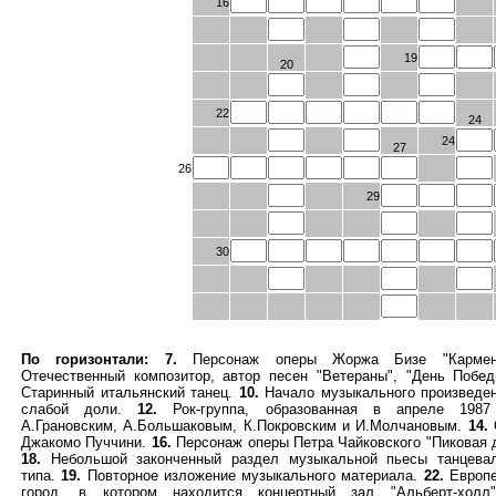
16
19
20
22
24
24
27
26
29
30
По горизонтали:
7.
Персонаж оперы Жоржа Бизе "Карме
Отечественный композитор, автор песен "Ветераны", "День Побе
Старинный итальянский танец.
10.
Начало музыкального произведе
слабой доли.
12.
Рок-группа, образованная в апреле 1987
А.Грановским, А.Большаковым, К.Покровским и И.Молчановым.
14.
Джакомо Пуччини.
16.
Персонаж оперы Петра Чайковского "Пиковая 
18.
Небольшой законченный раздел музыкальной пьесы танцевал
типа.
19.
Повторное изложение музыкального материала.
22.
Европе
город, в котором находится концертный зал "Альберт-хол