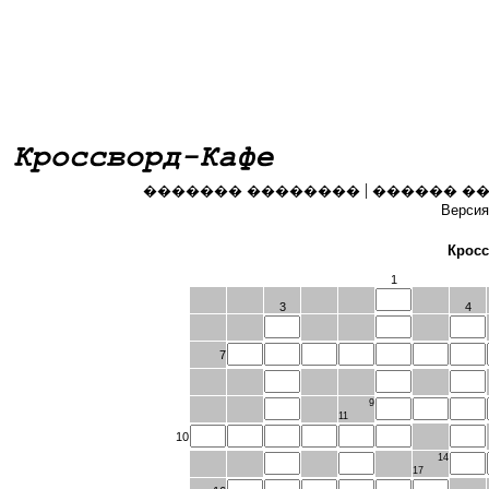
|
������� ��������
������ �
Версия
Кросс
1
3
4
7
9
11
10
14
17