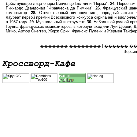
Действующее лицо оперы Винченцо Беллини "Норма".
24.
Персонаж 
Риккардо Дзандонаи "Франческа да Римини".
26.
Французский шанс
композитор.
28.
Отечественный виолончелист, народный артист 
лауреат первой премии Всесоюзного конкурса скрипачей и виолонче
в 1937 году.
29.
Музыкальный инструмент.
30.
Небольшой ручной орг
Группа французских композиторов, в которую входили Луи Дюрей, 
Мийо, Артюр Онеггер, Жорж Орик, Франсис Пуленк и Жермен Тайфер
|
������� ��������
������ �
Версия