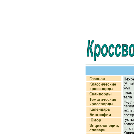
Главная
Нехр
(Amph
Классические
жу
кроссворды
плас
Сканворды
те
Тематические
На
кроссворды
пере
Календарь
жёлт
Биографии
посе
гус
Юмор
волос
Энциклопедии,
Н. от
словари
Кавк