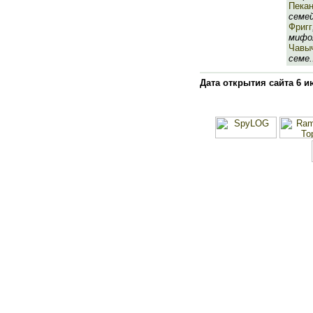
Пека
семей
Фригг
мифол
Чавы
семе.
Дата открытия сайта 6 и