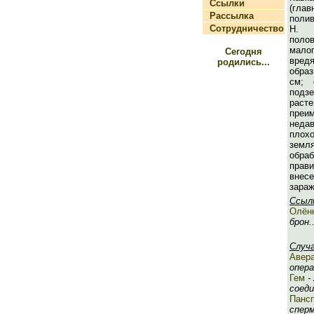
Ссылки
(гла
Рассылка
полив
Сотрудничество
Н. 
поло
мало
Сегодня
вре
родились...
обра
см; 
под
расте
пре
неда
пло
земл
обр
прав
внесе
зараж
Ссыл
Олён
брон..
Случ
Авер
опера
Гем
-
соеди
Панс
сперм