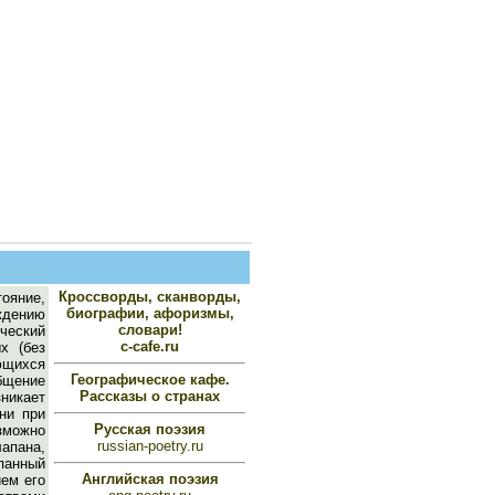
Кроссворды, сканворды,
ояние,
биографии, афоризмы,
ждению
словари!
ческий
c-cafe.ru
х (без
ющихся
Географическое кафе.
бщение
Рассказы о странах
никает
ни при
Русская поэзия
озможно
russian-poetry.ru
апана,
панный
Английская поэзия
ем его