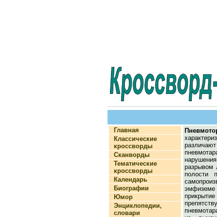
Главная
Пневмото
характери
Классические
различают
кроссворды
пневмотар
Сканворды
нарушения
Тематические
разрывом 
кроссворды
полости 
Календарь
самопроиз
Биографии
эмфиземе л
прикрыти
Юмор
препятств
Энциклопедии,
пневмотар
словари