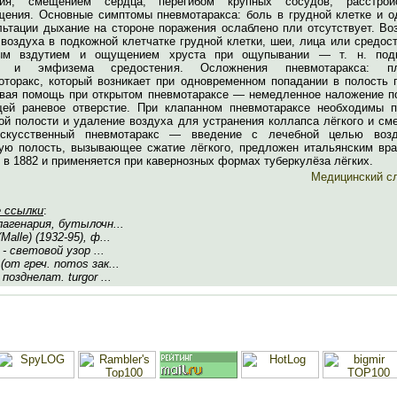
ия, смещением сердца, перегибом крупных сосудов, расстрой
щения. Основные симптомы пневмотаракса: боль в грудной клетке и о
льтации дыхание на стороне поражения ослаблено пли отсутствует. Во
воздуха в подкожной клетчатке грудной клетки, шеи, лица или средос
ным вздутием и ощущением хруста при ощупывании — т. н. под
 и эмфизема средостения. Осложнения пневмотаракса: пле
оторакс, который возникает при одновременном попадании в полость 
рвая помощь при открытом пневмотараксе — немедленное наложение по
ей раневое отверстие. При клапанном пневмотараксе необходимы п
ой полости и удаление воздуха для устранения коллапса лёгкого и см
Искусственный пневмотаракс — введение с лечебной целью воз
ую полость, вызывающее сжатие лёгкого, предложен итальянским вра
в 1882 и применяется при кавернозных формах туберкулёза лёгких.
Медицинский с
 ссылки
:
лагенария, бутылочн...
Malle) (1932-95), ф...
 - световой узор ...
(от греч. nomos зак...
позднелат. turgor ...