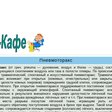
Пневмоторакс
ракс
(от греч. pneuma — дуновение, воздух и thorax — грудь), сост
зующееся скоплением воздуха или газа в полости плевры. По происхо
 травматический, спонтанный и искусственный пневмотаракс. Травмати
акс возникает при открытых (ножевых, огнестрельных) или закрыты
 целости кожных покровов) повреждениях грудной клетки, сопровожда
лёгкого. При открытом пневмотараксе поддерживается постоянное соо
плевры с окружающей атмосферой. Спонтанный пневмотаракс воз
вольно в результате внезапного нарушения целостности лёгочной тка
ёгких, разрыва врождённых лёгочных кист и т.п. При пневмотараксе в
е места разрыва лоскутом лёгочной ткани, играющим роль кл
ующего обратному поступлению воздуха в бронх при выдохе. Такой кла
акс сопровождается полным спадением (коллапсом) лёгкого, выключени