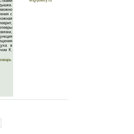
eng-poetry.ru
ствами
дышка.
зможно
тения с
кожная
врит,
плевры
вязки,
ункция
ещения
духа в
чом К.
ловарь