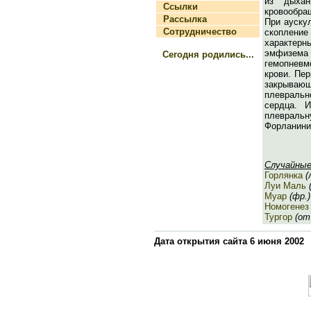
из дыхан
Ссылки
кровообра
Рассылка
При ауску
Сотрудничество
скопление 
характер
эмфизема
Сегодня родились...
гемопневм
крови. Пе
закрывающ
плевральн
сердца. 
плевральн
Форланини 
Случайные
Горлянка
(
Луи Маль
(
Муар
(фр.)
Номогенез
Тургор
(от 
Дата открытия сайта 6 июня 2002