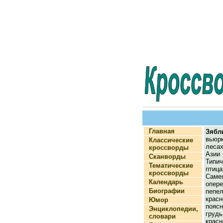
Главная
Зябл
вьюр
Классические
леса
кроссворды
Азии
Сканворды
Типи
Тематические
птица
кроссворды
Сам
Календарь
опере
Биографии
пепе
красн
Юмор
пояс
Энциклопедии,
гр
словари
красн