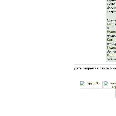
семе
фру
скар
Случ
Бит
, 
и...
Вуал
покры
Клюз
отвер
Педо
детей
Фолл
"мешо
Дата открытия сайта 6 и