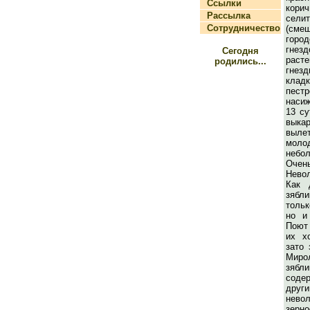
Ссылки
кор
Рассылка
сел
Сотрудничество
(сме
город
гнез
Сегодня
рас
родились...
гнезд
кл
пест
наси
13 су
выка
выл
моло
неб
Очен
Нево
Как 
зябл
тольк
но и
Поют 
их х
зато 
Миро
зяб
соде
друг
нево
зерно