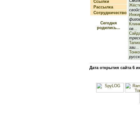
Смоле
Ссылки
Жёст
Рассылка
свойс
Сотрудничество
Инжи
фигов
Сегодня
Клин
родились...
ов...
Сайд
треск
Тапио
заи...
Тонко
русск
Дата открытия сайта 6 и