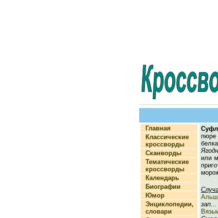
Главная
Суфл
пюр
Классические
белк
кроссворды
Ягод
Сканворды
или м
Тематические
приго
кроссворды
морож
Календарь
Биографии
Случ
Юмор
Альш
Энциклопедии,
зап...
словари
Вязь