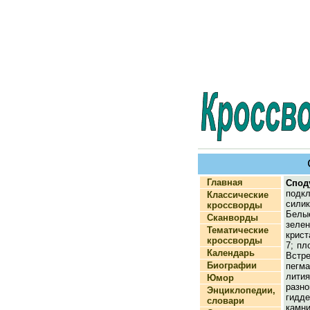
Главная
Спод
подк
Классические
сили
кроссворды
Белые
Сканворды
зеле
Тематические
крист
кроссворды
7; пл
Календарь
Встр
Биографии
пегма
лит
Юмор
разн
Энциклопедии,
гидд
словари
камни