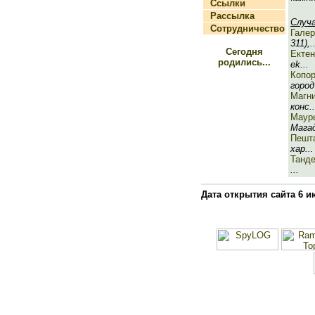
Ссылки
Рассылка
Случ
Сотрудничество
Галер
311),..
Сегодня
Ектен
родились...
ek...
Копо
город 
Магн
конс..
Маур
Магад
Пешт
хар...
Танд
...
Дата открытия сайта 6 и