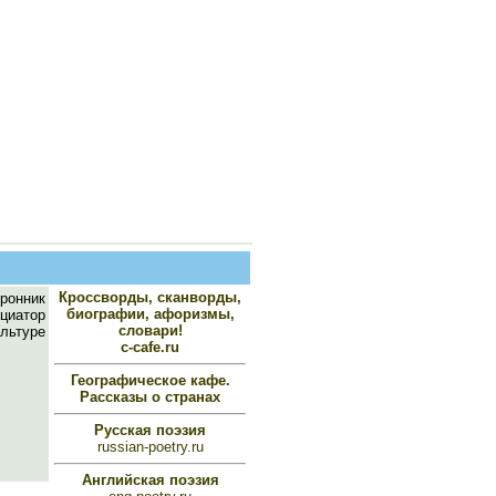
Кроссворды, сканворды,
оронник
биографии, афоризмы,
циатор
словари!
льтуре
c-cafe.ru
Географическое кафе.
Рассказы о странах
Русская поэзия
russian-poetry.ru
Английская поэзия