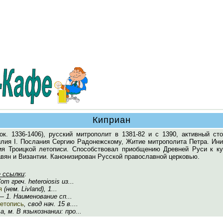
Киприан
ок. 1336-1406), русский митрополит в 1381-82 и с 1390, активный ст
илия I. Послания Сергию Радонежскому, Житие митрополита Петра. Ини
ия Троицкой летописи. Способствовал приобщению Древней Руси к ку
вян и Византии. Канонизирован Русской православной церковью.
 ссылки
:
от греч. heteroiosis из...
я
(нем. Livland), 1...
 1. Наименование сп...
летопись
, свод нач. 15 в....
 а, м. В языкознании: про...