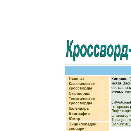
Главная
Киприан
(
князя Вас
Классические
составлен
кроссворды
южных сла
Сканворды
Тематические
Случайные
кроссворды
Гетерозис
(
Календарь
Лифлянди
Биографии
Стивидор
—
Юмор
Троицкая 
Энциклопедии,
Эллипсис
,
словари