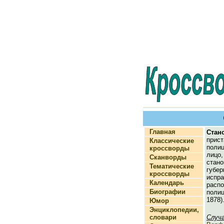
Главная
Стан
прист
Классические
поли
кроссворды
лиц
Сканворды
ста
Тематические
губер
кроссворды
испра
Календарь
расп
Биографии
полиц
1878)
Юмор
Энциклопедии,
словари
Случ