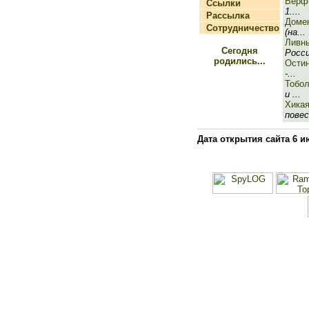
Верф
Ссылки
1....
Рассылка
Доме
Сотрудничество
(на...
Ливн
Сегодня
Росси
родились...
Ости
-...
Тобо
и ...
Хикая
повес
Дата открытия сайта 6 и