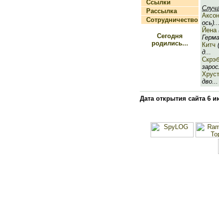
Ссылки
Случ
Рассылка
Аксо
Сотрудничество
ось)..
Йена
Сегодня
Герма
родились...
Китч
(
д...
Скрэ
заросл
Хрус
дво...
Дата открытия сайта 6 и