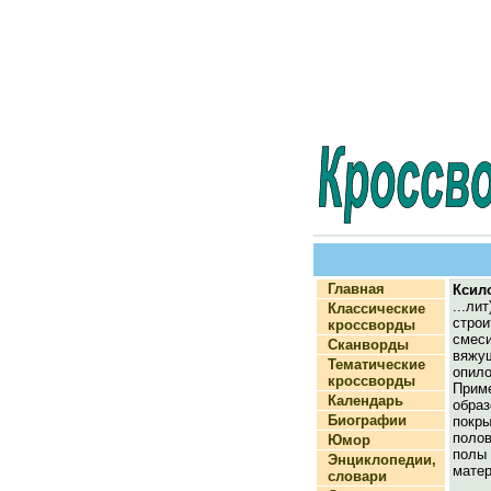
Главная
Ксил
...л
Классические
строи
кроссворды
смес
Сканворды
вяж
Тематические
опило
кроссворды
Прим
Календарь
обра
Биографии
пок
поло
Юмор
полы
Энциклопедии,
матер
словари