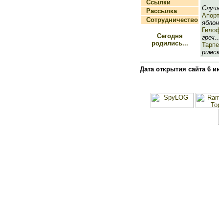
Ссылки
Случ
Рассылка
Апор
Сотрудничество
яблон
Гило
Сегодня
греч..
родились...
Тарпе
римск
Дата открытия сайта 6 и