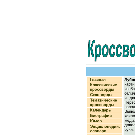
Главная
Лубо
карт
Классические
изоб
кроссворды
отли
Сканворды
и до
Тематические
Пер
кроссворды
наро
Календарь
Выпо
Биографии
ксил
мед
Юмор
допол
Энциклопедии,
руки.
словари