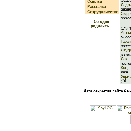
Ссыл
Ссылки
Дада
Рассылка
dadai
Сотрудничество
Сюрр
surrea
Сегодня
родились...
Случ
Агава
много
Гаран
согла
Двуг
разме
Дек
—
поста
Кап
,
вет..
Удри 
(16...
Дата открытия сайта 6 и