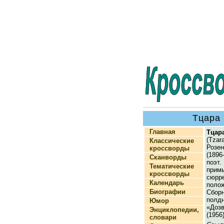
Тцара 
Главная
Тцар
(Tza
Классические
Розе
кроссворды
(1896
Сканворды
поэт
Тематические
прим
кроссворды
сюрр
Календарь
полож
Биографии
Сбор
пол
Юмор
«До
Энциклопедии,
(1956)
словари