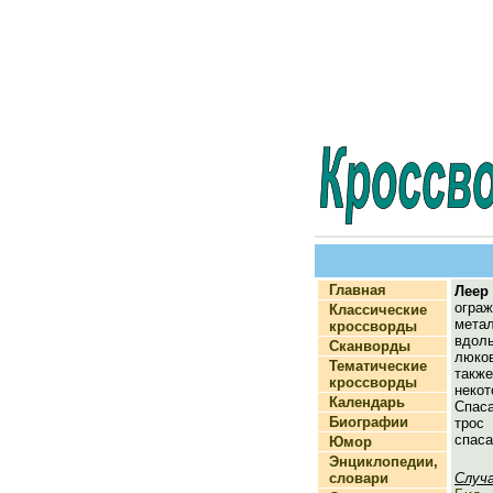
Главная
Леер
ограж
Классические
метал
кроссворды
вдол
Сканворды
люков
Тематические
также
кроссворды
нек
Календарь
Спас
Биографии
тр
спаса
Юмор
Энциклопедии,
словари
Случ