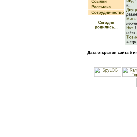
Бид
-
Ссылки
к...
Рассылка
Двуг
Сотрудничество
разме
Митк
Сегодня
неотд
родились...
Нут
1.
одно-.
Тюви
хищн.
Дата открытия сайта 6 и