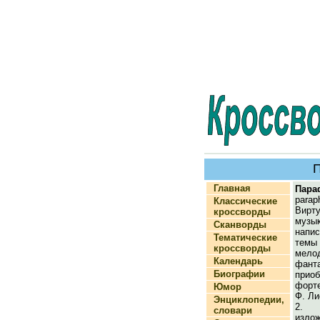
Главная
Пара
parap
Классические
Вир
кроссворды
муз
Сканворды
напи
Тематические
тем
кроссворды
мел
Календарь
фант
Биографии
при
форт
Юмор
Ф. Ли
Энциклопедии,
2.
словари
изло