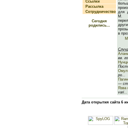
Ссылки
боль
Рассылка
прои
Сотрудничество
для 
М. 
пер
Сегодня
други
родились...
прозы
в про
М
Случ
Алан
вв. го
Нунц
Посто
Омул
ро...
Пагин
— стр
Язва 
vari...
Дата открытия сайта 6 и