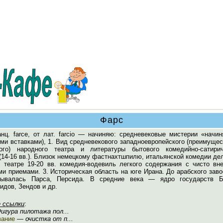
Фарс
нц. farce, от лат. farcio — начиняю: средневековые мистерии «начин
ми вставками), 1. Вид средневекового западноевропейского (преимуще
ого) народного театра и литературы бытового комедийно-сатирич
(14-16 вв.). Близок немецкому фастнахтшпилю, итальянской комедии де
В театре 19-20 вв. комедия-водевиль легкого содержания с чисто вн
и приемами. 3. Историческая область на юге Ирана. До арабского зав
азывалась Парса, Персида. В средние века — ядро государств Б
дов, Зендов и др.
 ссылки
:
 Фигура пилотажа пол...
вание
— очистка от п...