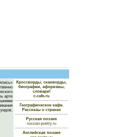
Кроссворды, сканворды,
ялись»
биографии, афоризмы,
ственно
словари!
еского
c-cafe.ru
ль арте
ешними
Географическое кафе.
оевания
Рассказы о странах
уидов,
Русская поэзия
russian-poetry.ru
Английская поэзия