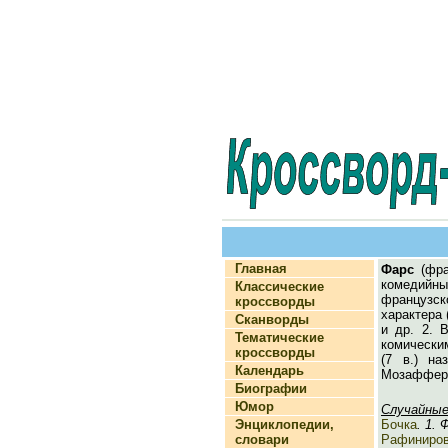
Главная
Фарс
(фра
комедийны
Классические
французск
кроссворды
характера 
Сканворды
и др. 2. 
Тематические
комическим
кроссворды
(7 в.) н
Календарь
Мозаффери
Биографии
Юмор
Случайные
Энциклопедии,
Бочка
. 1.
словари
Рафиниро