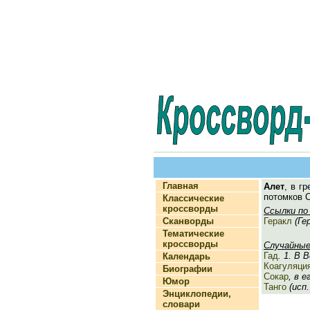
Главная
Алет
, в г
потомков 
Классические
кроссворды
Ссылки по
Сканворды
Геракл
(Гер
Тематические
кроссворды
Случайные
Гад
. 1. В 
Календарь
Коагуляци
Биографии
Сокар
, в 
Юмор
Танго
(исп.
Энциклопедии,
словари