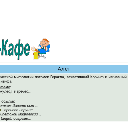
Алет
реческой мифологии потомок Геракла, захвативший Коринф и изгнавший
Сизифа.
 теме
:
кулес), в гречес...
 ссылки
:
Ветхом Завете сын ...
я
- процесс наруше...
египетской мифологии...
 tango), совреме...