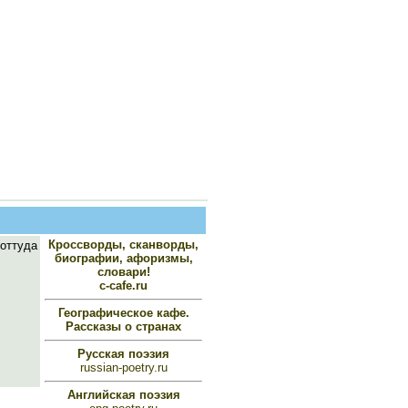
Кроссворды, сканворды,
 оттуда
биографии, афоризмы,
словари!
c-cafe.ru
Географическое кафе.
Рассказы о странах
Русская поэзия
russian-poetry.ru
Английская поэзия