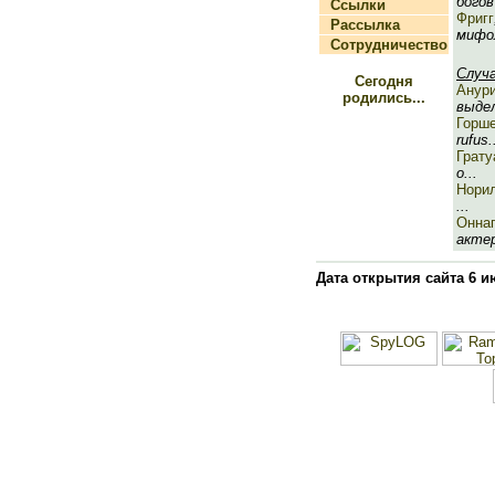
богов 
Ссылки
Фригг
Рассылка
мифол
Сотрудничество
Случ
Сегодня
Анур
родились...
выдел
Горш
rufus.
Грату
о...
Нори
...
Оннаг
актер
Дата открытия сайта 6 и