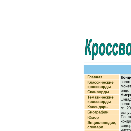
Главная
Конд
золо
Классические
моне
кроссворды
ряд
Сканворды
Амери
Тематические
Эква
кроссворды
золот
Календарь
гг. 2
Биографии
выпу
По з
Юмор
конд
Энциклопедии,
соде
словари
чисто