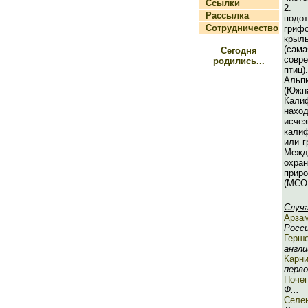
Ссылки
2. 
Рассылка
подо
Сотрудничество
гриф
крыл
(са
Сегодня
сов
родились...
птиц)
Альп
(Юж
Кал
нахо
исчез
кали
или г
Межд
охр
при
(МСО
Случ
Арза
Росси
Герш
англи
Карни
перво
Поче
Ф...
Селе