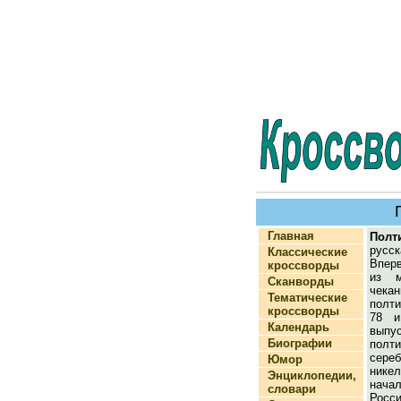
Главная
Полт
русск
Классические
Впер
кроссворды
из м
Сканворды
чека
Тематические
полти
кроссворды
78 и
Календарь
вып
Биографии
полти
сереб
Юмор
нике
Энциклопедии,
нача
словари
Росс