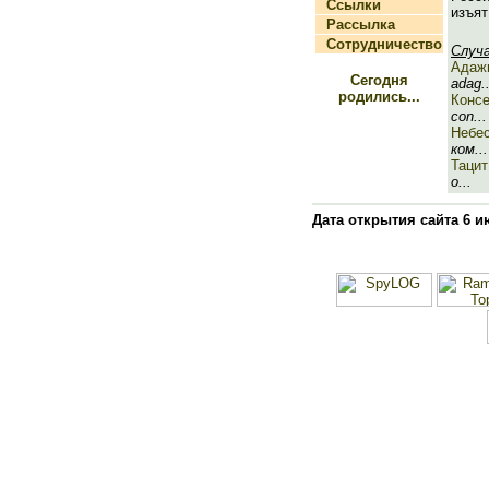
Ссылки
изъят
Рассылка
Сотрудничество
Случ
Адаж
Сегодня
adag..
родились...
Консе
con...
Небе
ком...
Тацит
о...
Дата открытия сайта 6 и