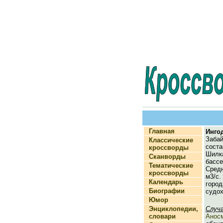
Главная
Инго
Заб
Классические
сос
кроссворды
Шилк
Сканворды
басс
Тематические
Сред
кроссворды
м3/с
Календарь
гор
Биографии
судох
Юмор
Энциклопедии,
Случ
словари
Анос