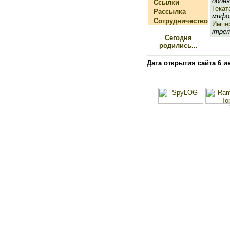
обоня
Ссылки
Гекат
Рассылка
мифол
Сотрудничество
Импе
imperia
Сегодня
родились...
Дата открытия сайта 6 и