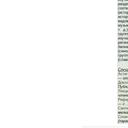
разд
соот
(ист
истор
видов
музык
т. д.
групп
изуч
реги
балк
(син
гр
(слав
Случ
Асти
— отр
Докл
Публи
Лекц
чтени
Рефе
— с..
Сант
мелка
Сочи
(пара