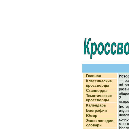
Главная
Исто
— ра
Классические
об уз
кроссворды
раз
Сканворды
общес
Тематические
2.
кроссворды
общ
Календарь
(ист
Биографии
изу
челов
Юмор
ко
Энциклопедии,
много
словари
Исс