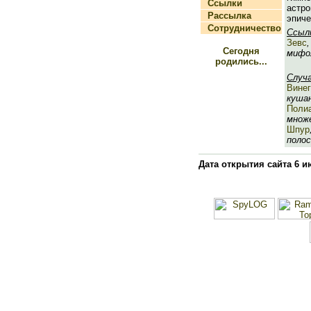
Ссылки
астр
Рассылка
эпиче
Сотрудничество
Ссыл
Зевс
Сегодня
мифол
родились...
Случ
Винег
кушан
Поли
множе
Шпур
полос
Дата открытия сайта 6 и