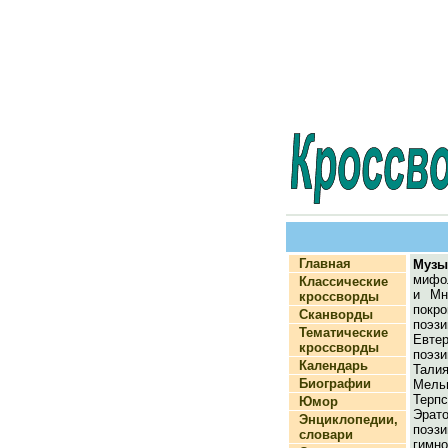
Главная
Музы
мифо
Классические
и Мн
кроссворды
покр
Сканворды
поэ
Тематические
Евте
кроссворды
поэз
Календарь
Тал
Биографии
Мель
Терп
Юмор
Эра
Энциклопедии,
поэз
словари
гим