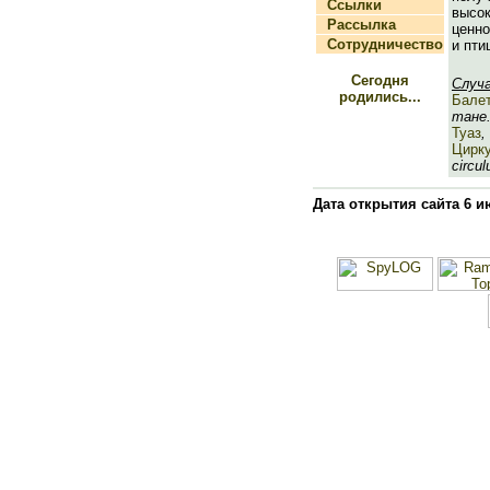
Ссылки
выс
Рассылка
ценно
Сотрудничество
и пти
Сегодня
Случ
родились...
Бале
тане.
Туаз
,
Цирк
circulu
Дата открытия сайта 6 и