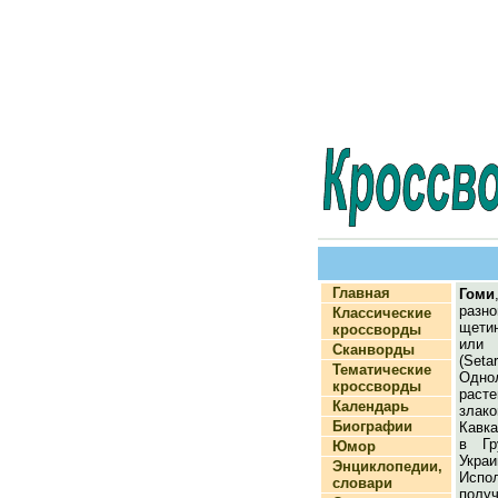
Главная
Гоми
разно
Классические
щети
кроссворды
или 
Сканворды
(Se
Тематические
Одно
кроссворды
рас
Календарь
злако
Биографии
Кавка
в Гр
Юмор
Укра
Энциклопедии,
Исп
словари
полу