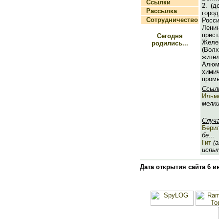
Ссылки
2. (д
Рассылка
гор
Сотрудничество
Росс
Лени
прист
Сегодня
Желе
родились...
(Волх
жите
Алю
хими
пром
Ссыл
Ильм
мелких
Случ
Бери
бе...
Гит
(а
испыт
Дата открытия сайта 6 и