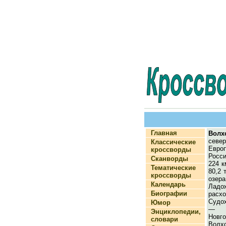
Главная
Волх
север
Классические
Евр
кроссворды
Росс
Сканворды
224 к
Тематические
80,2 
кроссворды
озера
Календарь
Ладож
Биографии
расх
Судо
Юмор
— Г
Энциклопедии,
Нов
словари
Волхо