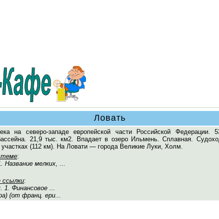
Ловать
река на северо-западе европейской части Российской Федерации. 5
ассейна. 21,9 тыс. км2. Впадает в озеро Ильмень. Сплавная. Судохо
участках (112 км). На Ловати — города Великие Луки, Холм.
 теме
:
1. Название мелких, ...
 ссылки
:
м. 1. Финансовое ...
а) (от франц. epu...