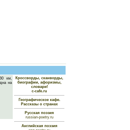
Кроссворды, сканворды,
30 км,
биографии, афоризмы,
дна на
словари!
c-cafe.ru
Географическое кафе.
Рассказы о странах
Русская поэзия
russian-poetry.ru
Английская поэзия