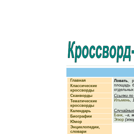
Главная
Ловать
, 
площадь б
Классические
отдельных 
кроссворды
Сканворды
Ссылки по
Ильмень
, 
Тематические
кроссворды
Случайные
Календарь
Банк
, –а, 
Биографии
Эпюр
(эпюр
Юмор
Энциклопедии,
словари