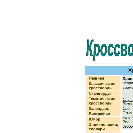
Х
Главная
Хрон
невр
Классические
време
кроссворды
Сканворды
Тематические
Случ
кроссворды
Вити
Календарь
Сиб...
Огма
Биографии
кельт
Юмор
Рель
Энциклопедии,
изобр
словари