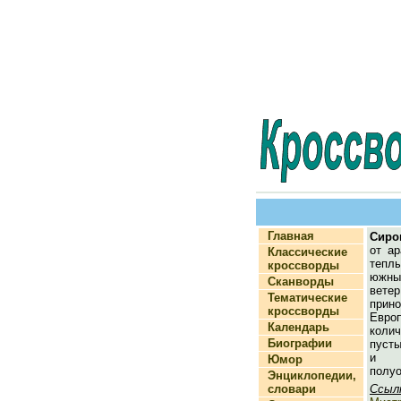
Главная
Сиро
от ар
Классические
тепл
кроссворды
южны
Сканворды
ветер
Тематические
при
кроссворды
Ев
Календарь
кол
Биографии
пуст
и 
Юмор
полуо
Энциклопедии,
словари
Ссыл