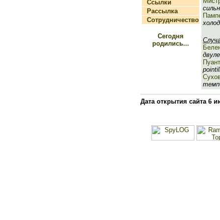
Мист
Ссылки
сильн
Рассылка
Памп
Сотрудничество
холод
Сегодня
Случ
родились...
Беле
двуле
Пуан
pointil
Сухо
темп
Дата открытия сайта 6 и