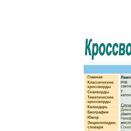
Главная
Ламп
род
Классические
свети
кроссворды
у п
Сканворды
катол
Тематические
кроссворды
Случ
Календарь
Демо
Биографии
(daem
Юмор
Нимф
Энциклопедии,
место
словари
Сона