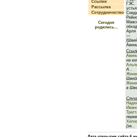
Ссылки
ГЭС.
Рассылка
уст
Сотрудничество
Соед
Рей
Маасо
Сегодня
обхо
родились...
Арля 
— г
(Шв
Авинь
Ссыл
Авин
на юго
Альп
A...
Жене
Швейц
Женев
в Шве
Случ
Наде
Иван
Тратт
перев
Хило
(за...
Дата открытия сайта 6 и