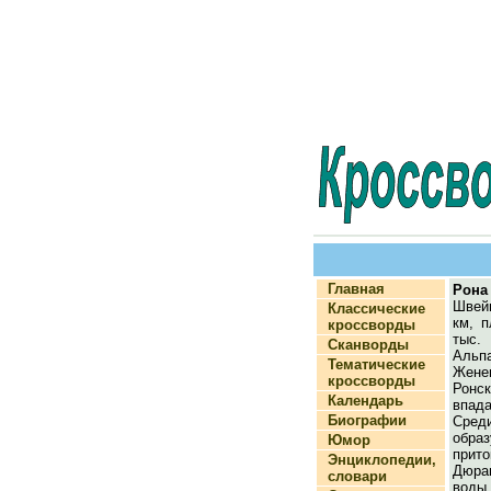
Главная
Рона
Швейц
Классические
км, 
кроссворды
тыс.
Сканворды
Альп
Тематические
Жене
кроссворды
Ронс
Календарь
впада
Биографии
Сре
образ
Юмор
прит
Энциклопедии,
Дюра
словари
воды