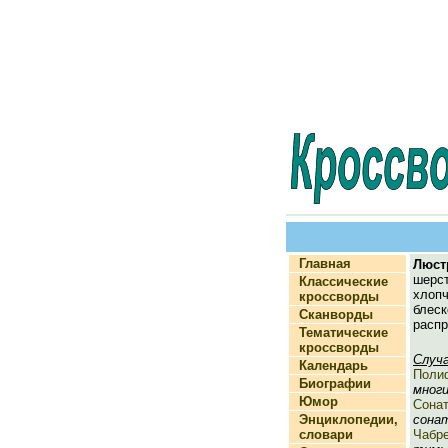
Главная
Люст
ше
Классические
хлопч
кроссворды
бле
Сканворды
распр
Тематические
кроссворды
Случ
Календарь
Поли
Биографии
многи
Юмор
Сона
Энциклопедии,
сонат
словари
Чабр