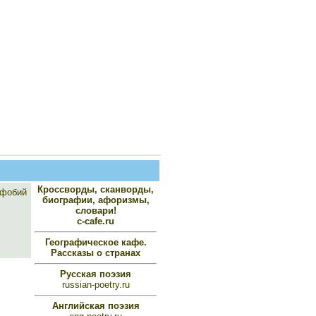
Кроссворды, сканворды,
 фобий
биографии, афоризмы,
словари!
c-cafe.ru
Географическое кафе.
Рассказы о странах
Русская поэзия
russian-poetry.ru
Английская поэзия