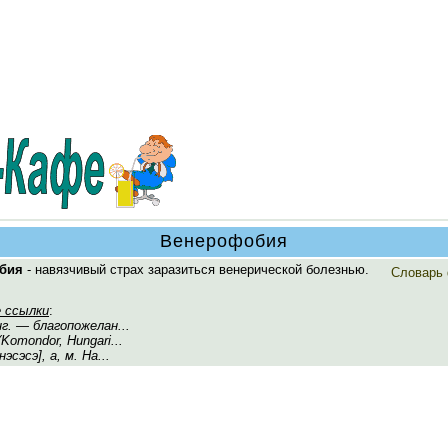
Венерофобия
бия
- навязчивый страх заразиться венерической болезнью.
Словарь
 ссылки
:
г. — благопожелан...
Komondor, Hungari...
нэсэсэ], а, м. На...