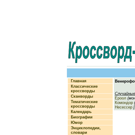
Главная
Венерофо
Классические
кроссворды
Случайные
Сканворды
Ероол
(мон
Тематические
Комондор
(
кроссворды
Несессер
[
Календарь
Биографии
Юмор
Энциклопедии,
словари