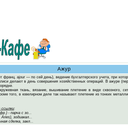
Ажур
(от франц. ajour — по сей день), ведение бухгалтерского учета, при кото
аписи делают в день совершения хозяйственных операций. В ажуре (пе
орядке.
 кружевная ткань, вязание, вышивание плетение в виде сквозного, се
роме того, в ювелирном деле так называют плетение из тонких металл
 ссылки
:
фр.) - парча с зо...
Aries), зодиакал...
чная сделка, закл...