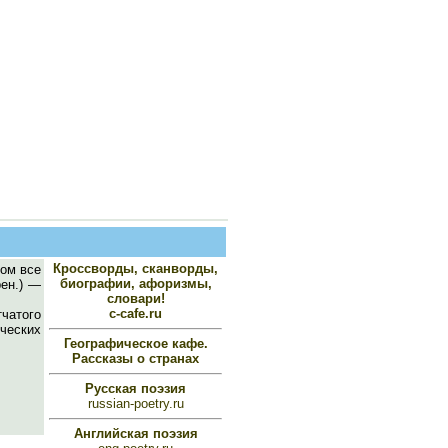
Кроссворды, сканворды,
ром все
биографии, афоризмы,
рен.) —
словари!
c-cafe.ru
тчатого
ических
Географическое кафе.
Рассказы о странах
Русская поэзия
russian-poetry.ru
Английская поэзия