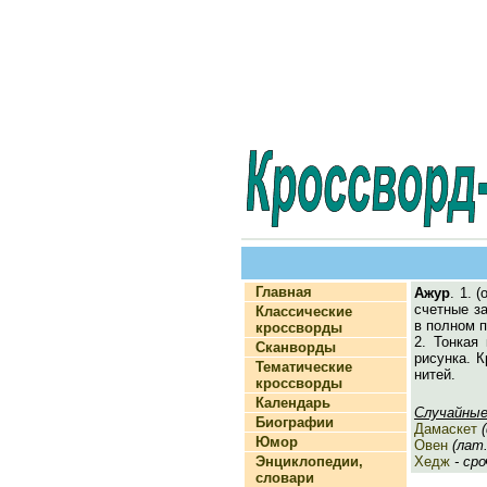
Главная
Ажур
. 1. 
счетные з
Классические
в полном п
кроссворды
2. Тонкая
Сканворды
рисунка. К
Тематические
нитей.
кроссворды
Календарь
Случайные
Биографии
Дамаскет
(
Юмор
Овен
(лат. 
Энциклопедии,
Хедж
- сро
словари