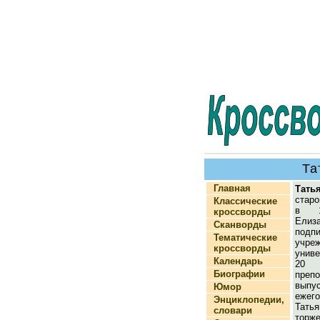
Та
Главная
Тать
старо
Классические
в 1
кроссворды
Ели
Сканворды
под
Тематические
учре
кроссворды
униве
Календарь
20 
Биографии
пре
выпу
Юмор
еже
Энциклопедии,
Тать
словари
торж