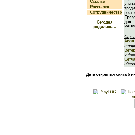
Ссылки
унив
Рассылка
трад
Сотрудничество
рест
Праз
дня 
Сегодня
мему
родились...
Случ
Акса
стари
Вете
veteri
Сетча
оболо
Дата открытия сайта 6 и