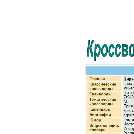
Главная
Цирк
перс.
Классические
мин
кроссворды
остр
Сканворды
ZrSi
Тематические
Nb, 
кроссворды
Приз
Календарь
кри
Биографии
агрег
плотн
Юмор
Част
Энциклопедии,
Ино
словари
(мала