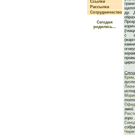
Ссылки
гран
Рассылка
щело
Сотрудничество
др. 
обра
Проз
Сегодня
кор
родились...
(гиац
с а
(жар
кам
ог
керам
пром
цирко
Случ
Крем
густо
Лион
истор
Мори
mormo
Офид
змей.
Рюст
горо..
Сино
собра
Чере