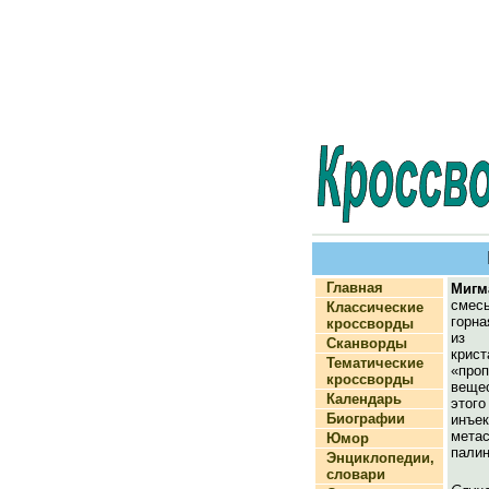
Главная
Мигм
смес
Классические
горна
кроссворды
из
Сканворды
крист
Тематические
«проп
кроссворды
веще
Календарь
этого
Биографии
инъек
мет
Юмор
палин
Энциклопедии,
словари