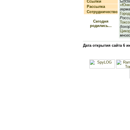
Случ
Ссылки
«Юнк
Рассылка
герма
Сотрудничество
Город
Росси
Сегодня
Токсо
родились...
(toxop
Цико
много
Дата открытия сайта 6 и