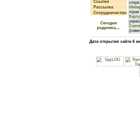
Ссылки
стра.
Рассылка
Имби
трав 
Сотрудничество
Карт
украш
Сегодня
Снеги
родились...
(семе
Дата открытия сайта 6 и