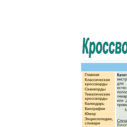
Главная
Катет
инстр
Классические
дл
кроссворды
есте
Сканворды
по
Тематические
лека
кроссворды
или 
Календарь
пром
Биографии
М
Юмор
Энциклопедии,
Случ
словари
Вино