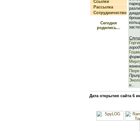
Ссылки
парю
Рассылка
разл
Сотрудничество
диа
брошь
кол
Сегодня
засте
родились...
Случ
Горги
город 
Гошм
форма
Мерл
ягненк
Пюре
Припр
Энол
и...
Дата открытия сайта 6 и