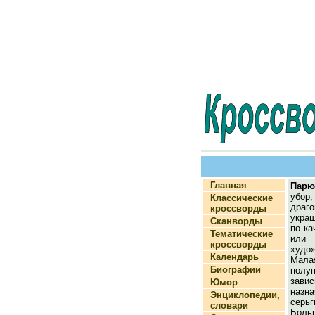
Главная
Парю
убо
Классические
дра
кроссворды
укра
Сканворды
по ка
Тематические
или
кроссворды
худож
Календарь
Мал
Биографии
полу
за
Юмор
назна
Энциклопедии,
серь
словари
Бол