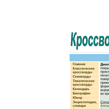
Главная
Деке
покр
Классические
прок
кроссворды
печа
Сканворды
повер
Тематические
приж
кроссворды
фор
Календарь
выра
Биографии
во вр
Юмор
Энциклопедии,
Случ
словари
Апла