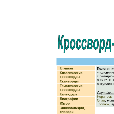
Главная
Полоняни
«полоняни
Классические
с окладной
кроссворды
80-х гг. 1
Сканворды
выкупленны
Тематические
кроссворды
Случайные
Календарь
Норильск
,
Биографии
Опал
, мин
Юмор
Тропарь
, а
Энциклопедии,
словари