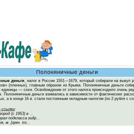
Полоняничные деньги
чные деньги
, налог в России 1551—1679, который собирали на выкуп 
ков» (пленных), главным образом из Крыма. Полоняничные деньги соби
 единицы — сохи. Освобождение от этого налога происходило очень ре
6 в. Полоняничные деньги взимались в зависимости от фактических расх
х, а в конце 16 в. стали постоянным окладным налогом (по 2 рубля с со
 ссылки
:
 город (с 1953) в ...
ерал подкласса гидр...
ря, м. [греч. tro...