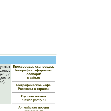
Кроссворды, сканворды,
русских
биографии, афоризмы,
рались
словари!
дко. До
c-cafe.ru
одов на
хи).
Географическое кафе.
Рассказы о странах
Русская поэзия
russian-poetry.ru
Английская поэзия