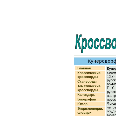
Кунерсдорф
Главная
Куне
сраж
Классические
1(12
кроссворды
русск
Сканворды
арми
Тематические
П. С.
кроссворды
рус
Календарь
австр
Биографии
прус
Фрид
Юмор
чел
Энциклопедии,
оруди
словари
Куне