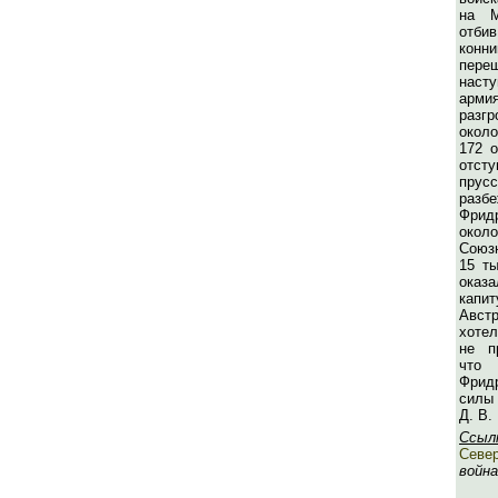
на М
отб
кон
пер
наст
арми
разг
окол
172 о
отс
пру
раз
Фрид
окол
Союз
15 ты
ока
капи
Авст
хоте
не п
что 
Фрид
силы 
Д. В.
Ссыл
Север
война 