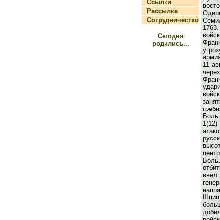
Ссылки
восто
Рассылка
Оде
Сотрудничество
Семи
1763
войс
Сегодня
Фра
родились...
угроз
арми
11 ав
чере
Фра
удар
войс
зан
греб
Боль
1(12
атак
русс
выс
цен
Бол
отби
ввёл
гене
напр
Шпиц
боль
добил
войск