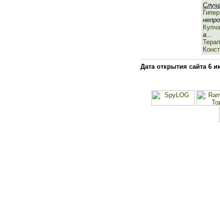
Случ
Гипер
непро
Купч
а...
Тера
Конст
Дата открытия сайта 6 и