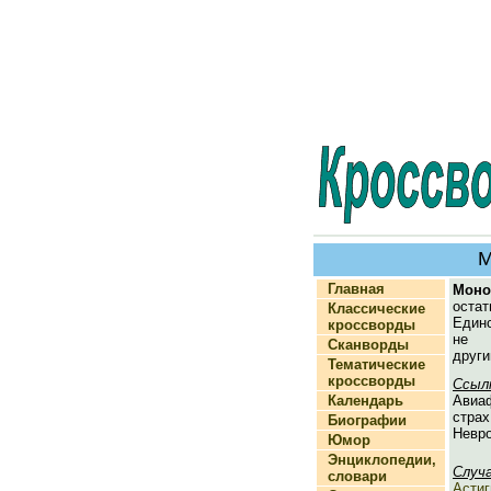
М
Главная
Моно
остат
Классические
Единс
кроссворды
не 
Сканворды
други
Тематические
кроссворды
Ссыл
Календарь
Авиаф
страх
Биографии
Невро
Юмор
Энциклопедии,
Случ
словари
Асти